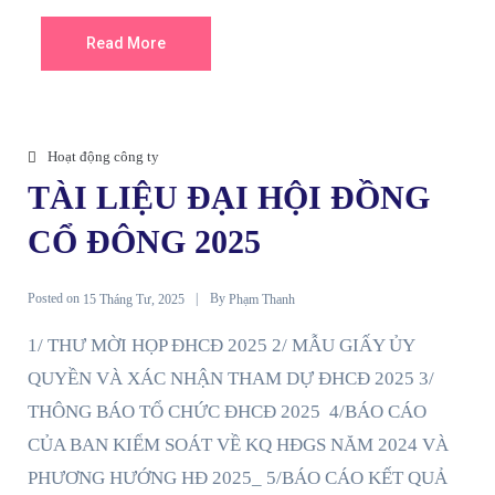
Read More
Hoạt động công ty
TÀI LIỆU ĐẠI HỘI ĐỒNG
CỔ ĐÔNG 2025
Posted on
By
15 Tháng Tư, 2025
Phạm Thanh
1/ THƯ MỜI HỌP ĐHCĐ 2025 2/ MẪU GIẤY ỦY
QUYỀN VÀ XÁC NHẬN THAM DỰ ĐHCĐ 2025 3/
THÔNG BÁO TỔ CHỨC ĐHCĐ 2025 4/BÁO CÁO
CỦA BAN KIỂM SOÁT VỀ KQ HĐGS NĂM 2024 VÀ
PHƯƠNG HƯỚNG HĐ 2025_ 5/BÁO CÁO KẾT QUẢ