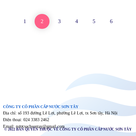
1
2
3
4
5
6
CÔNG TY CỔ PHẦN CẤP NƯỚC SƠN TÂY
Địa chỉ: số 193 đường Lê Lợi, phường Lê Lợi, tx Sơn tây, Hà Nội
Điện thoại: 024 3383 2462
Email: nươcsachsontay@gmail.com
© 2022 BẢN QUYỀN THUỘC VỀ CÔNG TY CỔ PHẦN CẤP NƯỚC SƠN TÂY