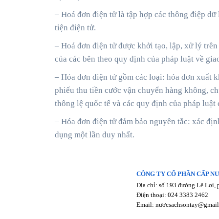
– Hoá đơn điện tử là tập hợp các thông điệp dữ 
tiện điện tử.
– Hoá đơn điện tử được khởi tạo, lập, xử lý trê
của các bên theo quy định của pháp luật về giao
– Hóa đơn điện tử gồm các loại: hóa đơn xuất k
phiếu thu tiền cước vận chuyển hàng không, chứ
thông lệ quốc tế và các quy định của pháp luật 
– Hóa đơn điện tử đảm bảo nguyên tắc: xác định
dụng một lần duy nhất.
CÔNG TY CỔ PHẦN CẤP N
Địa chỉ: số 193 đường Lê Lợi, 
Điện thoại: 024 3383 2462
Email: nươcsachsontay@gmai