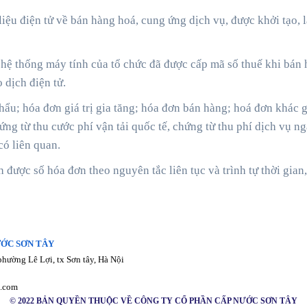
liệu điện tử về bán hàng hoá, cung ứng dịch vụ, được khởi tạo, 
n hệ thống máy tính của tổ chức đã được cấp mã số thuế khi bán 
 dịch điện tử.
hẩu; hóa đơn giá trị gia tăng; hóa đơn bán hàng; hoá đơn khác 
ng từ thu cước phí vận tải quốc tế, chứng từ thu phí dịch vụ 
có liên quan.
 được số hóa đơn theo nguyên tắc liên tục và trình tự thời gian
ƯỚC SƠN TÂY
phường Lê Lợi, tx Sơn tây, Hà Nội
l.com
© 2022 BẢN QUYỀN THUỘC VỀ CÔNG TY CỔ PHẦN CẤP NƯỚC SƠN TÂY